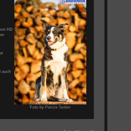
 von HD
ser
ir
d auch
Foto by
Patrick Selder