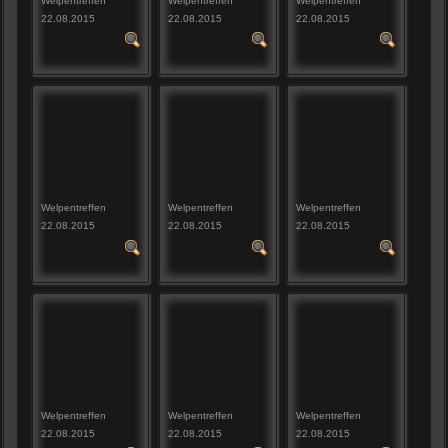
Welpentreffen
Welpentreffen
Welpentreffen
22.08.2015
22.08.2015
22.08.2015
Welpentreffen
Welpentreffen
Welpentreffen
22.08.2015
22.08.2015
22.08.2015
Welpentreffen
Welpentreffen
Welpentreffen
22.08.2015
22.08.2015
22.08.2015