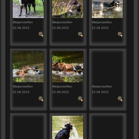
Welpentreffen
Welpentreffen
Welpentreffen
22.08.2015
22.08.2015
22.08.2015
Welpentreffen
Welpentreffen
Welpentreffen
22.08.2015
22.08.2015
22.08.2015