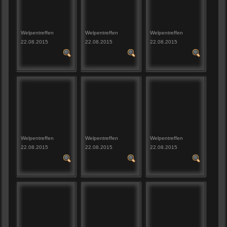
Welpentreffen
Welpentreffen
Welpentreffen
22.08.2015
22.08.2015
22.08.2015
Welpentreffen
Welpentreffen
Welpentreffen
22.08.2015
22.08.2015
22.08.2015