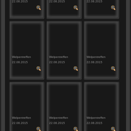
22.08.2015
22.08.2015
22.08.2015
Welpentreffen
Welpentreffen
Welpentreffen
22.08.2015
22.08.2015
22.08.2015
Welpentreffen
Welpentreffen
Welpentreffen
22.08.2015
22.08.2015
22.08.2015