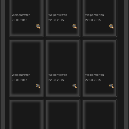
Welpentreffen
Welpentreffen
Welpentreffen
22.08.2015
22.08.2015
22.08.2015
Welpentreffen
Welpentreffen
Welpentreffen
22.08.2015
22.08.2015
22.08.2015