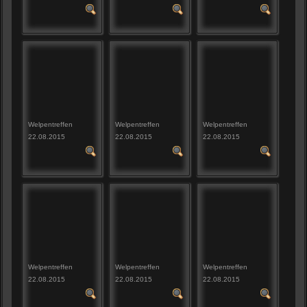
Welpentreffen
Welpentreffen
Welpentreffen
22.08.2015
22.08.2015
22.08.2015
Welpentreffen
Welpentreffen
Welpentreffen
22.08.2015
22.08.2015
22.08.2015