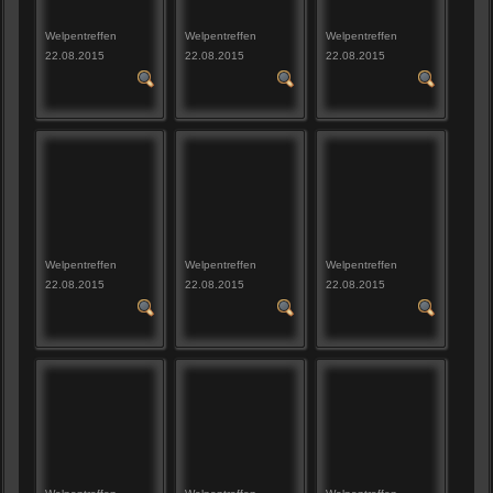
Welpentreffen
Welpentreffen
Welpentreffen
22.08.2015
22.08.2015
22.08.2015
Welpentreffen
Welpentreffen
Welpentreffen
22.08.2015
22.08.2015
22.08.2015