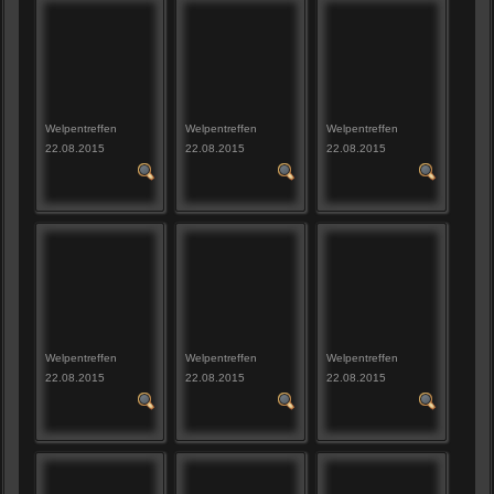
Welpentreffen
Welpentreffen
Welpentreffen
22.08.2015
22.08.2015
22.08.2015
Welpentreffen
Welpentreffen
Welpentreffen
22.08.2015
22.08.2015
22.08.2015